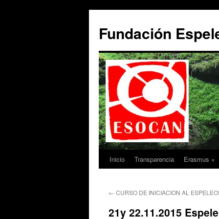
Saltar
al
Fundación Espe
contenido
Inicio
Transparencia
Erasmus +
←
CURSO DE INICIACION AL ESPEL
21y 22.11.2015 Espele