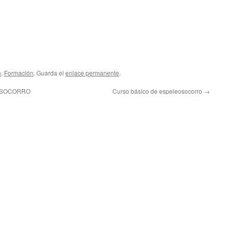
n
,
Formación
. Guarda el
enlace permanente
.
EOSOCORRO
Curso básico de espeleosocorro
→