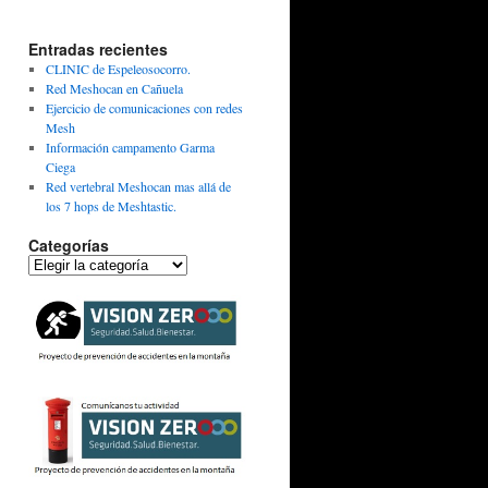
Entradas recientes
CLINIC de Espeleosocorro.
Red Meshocan en Cañuela
Ejercicio de comunicaciones con redes
Mesh
Información campamento Garma
Ciega
Red vertebral Meshocan mas allá de
los 7 hops de Meshtastic.
Categorías
Categorías