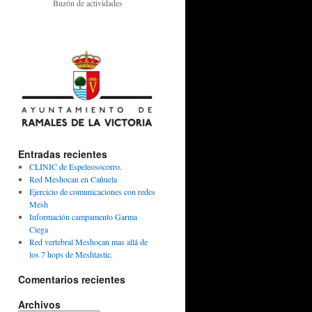
Buzón de actividades
Entradas recientes
CLINIC de Espeleosocorro.
Red Meshocan en Cañuela
Ejercicio de comunicaciones con redes
Mesh
Información campamento Garma
Ciega
Red vertebral Meshocan mas allá de
los 7 hops de Meshtastic.
Comentarios recientes
Archivos