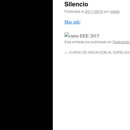
Publicada el
24/11/2015
por
martin
Mas info
Esta entrada fue publicada en
Federació
←
CURSO DE INICIACION AL ESPEL