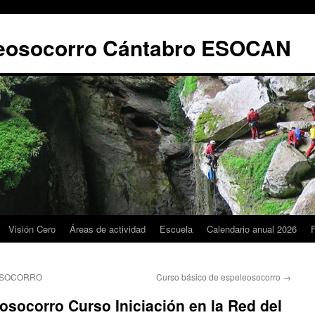
leosocorro Cántabro ESOCAN
Visión Cero
Áreas de actividad
Escuela
Calendario anual 2026
EOSOCORRO
Curso básico de espeleosocorro
→
osocorro Curso Iniciación en la Red del