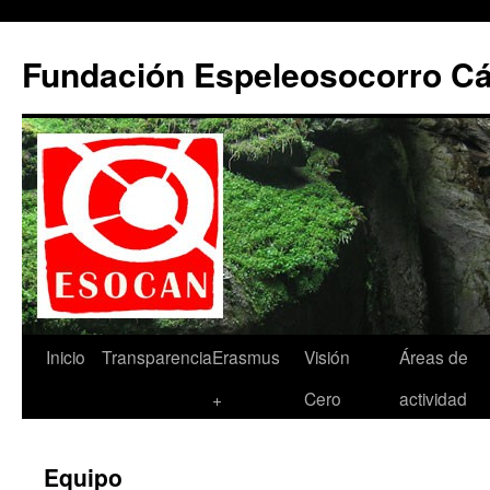
Saltar
al
Fundación Espeleosocorro 
contenido
Inicio
Transparencia
Erasmus
Visión
Áreas de
+
Cero
actividad
Equipo