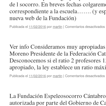
de l socorro. En breves fechas colgarem
l
correspondiente a la escuela……. (y esp
nueva web de la Fundación)
Publicada el
11/02/2016
por
martin
|
Comentarios desactivados
p
Ver info Consideramos muy apropiadas l
Moreno Presidente de la Federación Cat
l
Desconocemos si el ratio 2 profesores 
apropiado, la ley establece un ratio máx
Publicada el
11/02/2016
por
martin
|
Comentarios desactivados
La Fundación Espeleosocorro Cántabr
autorizada por parte del Gobierno de C