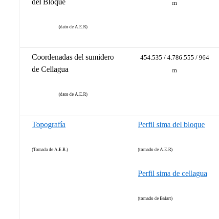
del Bloque
m
(dato de A.E.R)
Coordenadas del sumidero
454.535 / 4.786.555 / 964
de Cellagua
m
(dato de A.E.R)
Topografía
Perfil sima del bloque
(Tomada de A.E.R.)
(tomado de A.E.R)
Perfil sima de cellagua
(tomado de Balart)