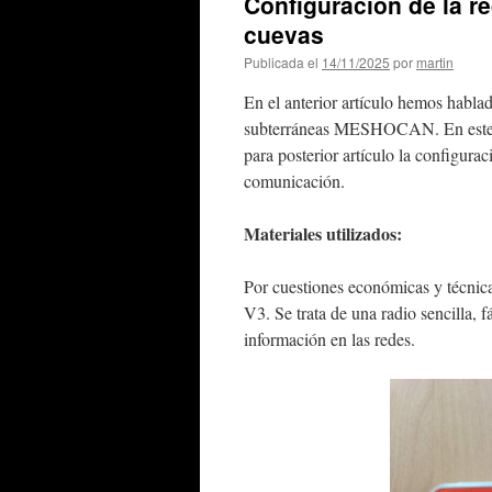
Configuración de la 
cuevas
Publicada el
14/11/2025
por
martin
En el anterior artículo hemos habla
subterráneas MESHOCAN. En este ar
para posterior artículo la configur
comunicación.
Materiales utilizados:
Por cuestiones económicas y técnic
V3. Se trata de una radio sencilla, f
información en las redes.