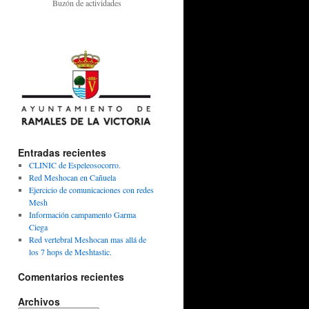
Buzón de actividades
Entradas recientes
CLINIC de Espeleosocorro.
Red Meshocan en Cañuela
Ejercicio de comunicaciones con redes
Mesh
Información campamento Garma
Ciega
Red vertebral Meshocan mas allá de
los 7 hops de Meshtastic.
Comentarios recientes
Archivos