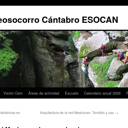
leosocorro Cántabro ESOCAN
Visión Cero
Áreas de actividad
Escuela
Calendario anual 2026
lámbricas en
Arquitectura de la red Meshocan. Tendido y uso
→