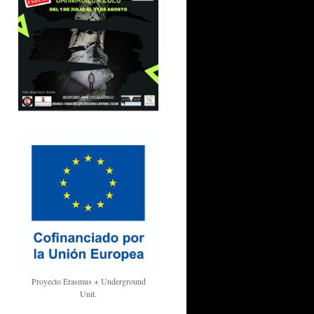
Proyecto Erasmus + Underground
Unit.