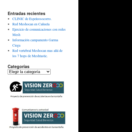
Entradas recientes
CLINIC de Espeleosocorro.
Red Meshocan en Cañuela
Ejercicio de comunicaciones con redes
Mesh
Información campamento Garma
Ciega
Red vertebral Meshocan mas allá de
los 7 hops de Meshtastic.
Categorías
Categorías