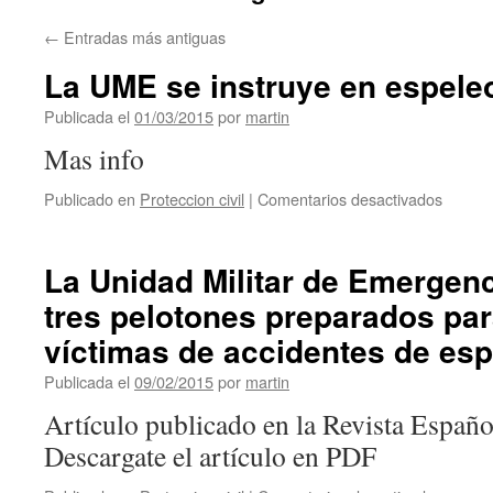
←
Entradas más antiguas
La UME se instruye en espele
Publicada el
01/03/2015
por
martin
Mas info
en
Publicado en
Proteccion civil
|
Comentarios desactivados
La
UME
se
La Unidad Militar de Emergen
instruy
tres pelotones preparados par
en
espele
víctimas de accidentes de esp
Publicada el
09/02/2015
por
martin
Artículo publicado en la Revista Españo
Descargate el artículo en PDF