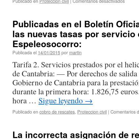
en
Publicado en
Proteccion civil
|
Comentarios desactivados
La
Unidad
Militar
Publicadas en el Boletín Ofici
de
las nuevas tasas por servicio
Emerge
cuenta
Espeleosocorro:
con
tres
Publicada el
14/01/2015
por
martin
peloto
Tarifa 2. Servicios prestados por el hel
prepar
para
de Cantabria: — Por derechos de salida 
rescata
Gobierno de Cantabria para la prestació
a
las
durante la primera hora: 1.826,75 eur
víctima
hora …
Sigue leyendo
→
de
accide
Publicado en
cobro de rescates
,
Proteccion civil
|
Comentarios d
de
espele
La incorrecta asignación de r