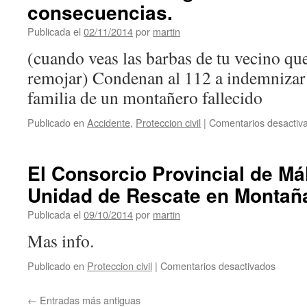
consecuencias.
Publicada el
02/11/2014
por
martin
(cuando veas las barbas de tu vecino que
remojar) Condenan al 112 a indemnizar 
familia de un montañero fallecido
Publicado en
Accidente
,
Proteccion civil
|
Comentarios desactiv
El Consorcio Provincial de Má
Unidad de Rescate en Montañ
Publicada el
09/10/2014
por
martin
Mas info.
en
Publicado en
Proteccion civil
|
Comentarios desactivados
El
Consor
←
Entradas más antiguas
Provinc