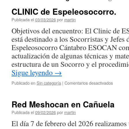
CLINIC de Espeleosocorro.
Publicada el
03/03/2026
por
martin
Objetivos del encuentro: El Clinic
está destinado a los Socorristas y Jefes
Espeleosocorro Cántabro ESOCAN como
actualización de algunas técnicas y mate
estructura de un Socorro y el procedim
Sigue leyendo
→
en
Publicado en
Sin categoría
|
Comentarios desactivados
CLINIC
de
Espeleos
Red Meshocan en Cañuela
Publicada el
09/02/2026
por
martin
El día 7 de febrero del 2026 realizamos 