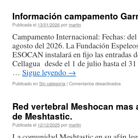
de
comunic
Información campamento Gar
con
redes
Publicada el
13/01/2026
por
martin
Mesh
Campamento Internacional: Fechas: del 1
agosto del 2026. La Fundación Espeleo
ESOCAN instalará en fijo las entradas 
Cellagua desde el 1 de julio hasta el 31
…
Sigue leyendo
→
en
Publicado en
Sin categoría
|
Comentarios desactivados
Informac
campam
Garma
Red vertebral Meshocan mas a
Ciega
de Meshtastic.
Publicada el
12/12/2025
por
martin
La comunidad Meshtastic en su afán leg