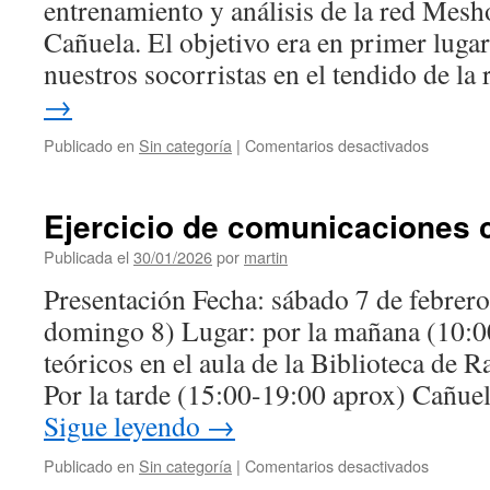
entrenamiento y análisis de la red Mesh
Cañuela. El objetivo era en primer lugar
nuestros socorristas en el tendido de l
→
en
Publicado en
Sin categoría
|
Comentarios desactivados
Red
Meshoc
en
Ejercicio de comunicaciones 
Cañuela
Publicada el
30/01/2026
por
martin
Presentación Fecha: sábado 7 de febrero (
domingo 8) Lugar: por la mañana (10:0
teóricos en el aula de la Biblioteca de R
Por la tarde (15:00-19:00 aprox) Cañue
Sigue leyendo
→
en
Publicado en
Sin categoría
|
Comentarios desactivados
Ejercicio