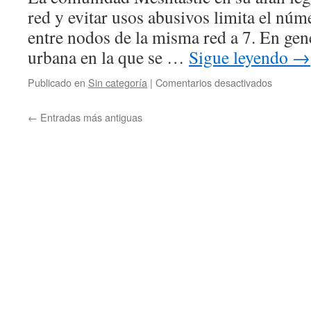
red y evitar usos abusivos limita el núm
entre nodos de la misma red a 7. En gen
urbana en la que se …
Sigue leyendo
→
en
Publicado en
Sin categoría
|
Comentarios desactivados
Red
vertebral
←
Entradas más antiguas
Meshoc
mas
allá
de
los
7
hops
de
Meshtast