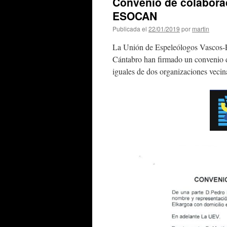
Convenio de colaborac
ESOCAN
Publicada el
22/01/2019
por
martin
La Unión de Espeleólogos Vascos-E
Cántabro han firmado un convenio d
iguales de dos organizaciones vecina