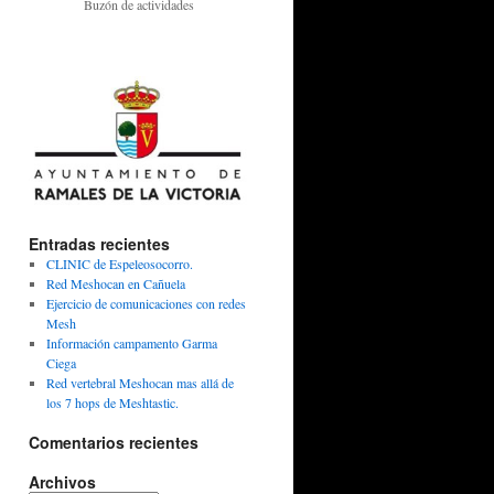
Buzón de actividades
Entradas recientes
CLINIC de Espeleosocorro.
Red Meshocan en Cañuela
Ejercicio de comunicaciones con redes
Mesh
Información campamento Garma
Ciega
Red vertebral Meshocan mas allá de
los 7 hops de Meshtastic.
Comentarios recientes
Archivos