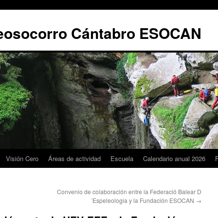
leosocorro Cántabro ESOCAN
Visión Cero
Áreas de actividad
Escuela
Calendario anual 2026
Convenio de colaboración entre la Federació Balear D
´Espeleologia y la Fundación ESOCAN
→