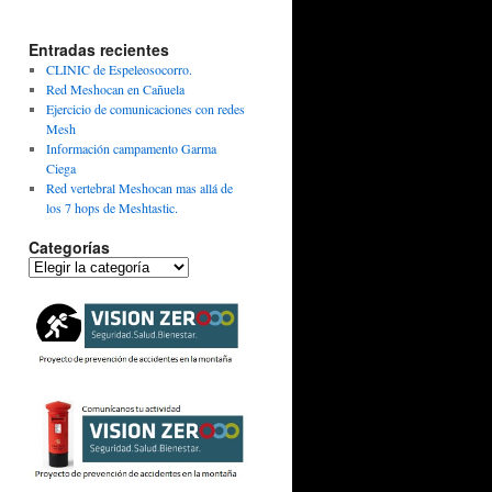
Entradas recientes
CLINIC de Espeleosocorro.
Red Meshocan en Cañuela
Ejercicio de comunicaciones con redes
Mesh
Información campamento Garma
Ciega
Red vertebral Meshocan mas allá de
los 7 hops de Meshtastic.
Categorías
Categorías