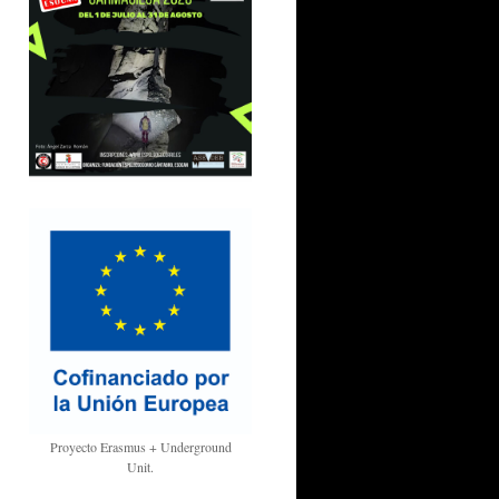
Proyecto Erasmus + Underground
Unit.