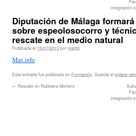
Fed
integración e
Diputación de Málaga formará
sobre espeolosocorro y técnic
rescate en el medio natural
Publicada el
15/07/2013
por
martin
Mas info
Esta entrada fue publicada en
Formación
. Guarda el
enlace pe
←
Rescate en Rubicera-Mortero
Subv
Fed
integración e