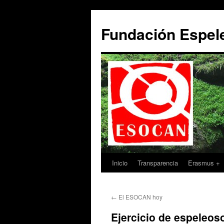
Saltar
al
Fundación Espe
contenido
Inicio
Transparencia
Erasmus +
←
El ESOCAN hoy
Ejercicio de espeleos