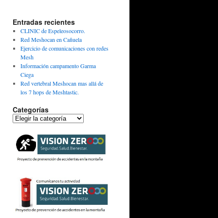
Entradas recientes
CLINIC de Espeleosocorro.
Red Meshocan en Cañuela
Ejercicio de comunicaciones con redes
Mesh
Información campamento Garma
Ciega
Red vertebral Meshocan mas allá de
los 7 hops de Meshtastic.
Categorías
Categorías