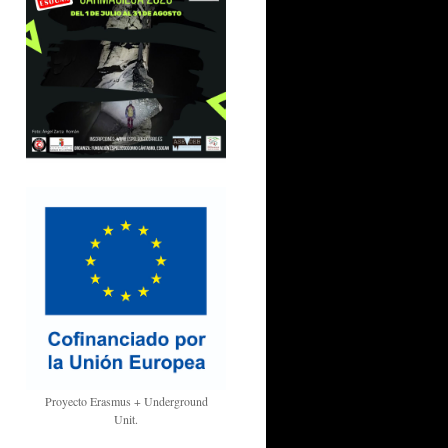
Proyecto Erasmus + Underground
Unit.