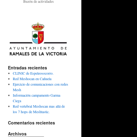
Buzón de actividades
Entradas recientes
CLINIC de Espeleosocorro.
Red Meshocan en Cañuela
Ejercicio de comunicaciones con redes
Mesh
Información campamento Garma
Ciega
Red vertebral Meshocan mas allá de
los 7 hops de Meshtastic.
Comentarios recientes
Archivos