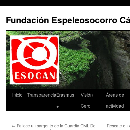
Saltar
al
Fundación Espeleosocorro 
contenido
Inicio
Transparencia
Erasmus
Visión
Áreas de
+
Cero
actividad
←
Fallece un sargento de la Guardia Civil. Del
Rescate en 