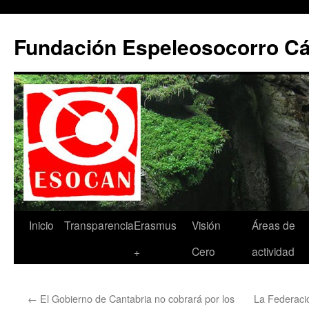
Saltar
al
Fundación Espeleosocorro 
contenido
Inicio
Transparencia
Erasmus
Visión
Áreas de
+
Cero
actividad
←
El Gobierno de Cantabria no cobrará por los
La Federaci