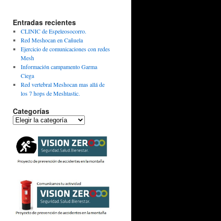
Entradas recientes
CLINIC de Espeleosocorro.
Red Meshocan en Cañuela
Ejercicio de comunicaciones con redes
Mesh
Información campamento Garma
Ciega
Red vertebral Meshocan mas allá de
los 7 hops de Meshtastic.
Categorías
Categorías