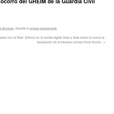
ocorro del GREIM de la Guardia Civil
y técnicas
. Guarda el
enlace permanente
.
ados con la Real
Artículo en la revista digital Gota a Gota sobre la nueva re-
equipación de la travesía Juñoso-Torca Ancha.
→