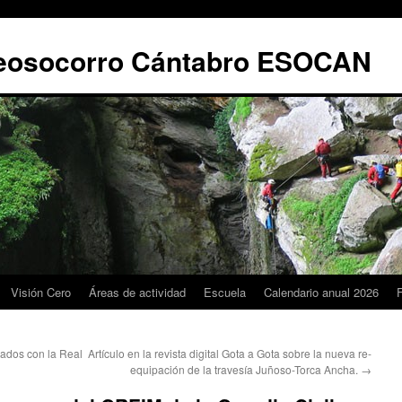
leosocorro Cántabro ESOCAN
Visión Cero
Áreas de actividad
Escuela
Calendario anual 2026
ados con la Real
Artículo en la revista digital Gota a Gota sobre la nueva re-
equipación de la travesía Juñoso-Torca Ancha.
→