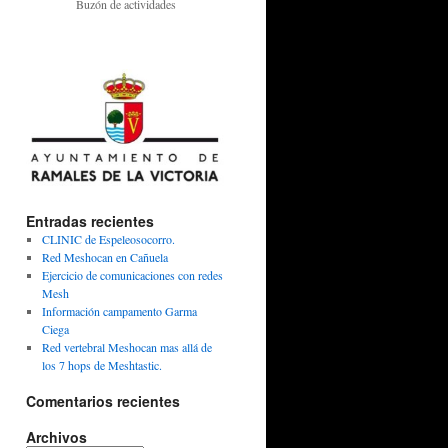
Buzón de actividades
Entradas recientes
CLINIC de Espeleosocorro.
Red Meshocan en Cañuela
Ejercicio de comunicaciones con redes
Mesh
Información campamento Garma
Ciega
Red vertebral Meshocan mas allá de
los 7 hops de Meshtastic.
Comentarios recientes
Archivos