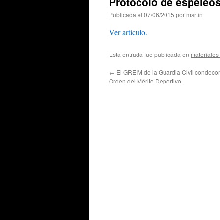
Protocolo de espeleos
Publicada el
07/06/2015
por
martin
Ver artículo.
Esta entrada fue publicada en
materiales 
←
El GREIM de la Guardia Civil condecor
Orden del Mérito Deportivo.