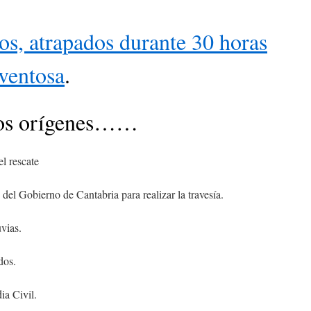
s, atrapados durante 30 horas
ventosa
.
los orígenes……
l rescate
del Gobierno de Cantabria para realizar la travesía.
uvias.
dos.
ia Civil.