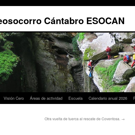
leosocorro Cántabro ESOCAN
Visión Cero
Áreas de actividad
Escuela
Calendario anual 2026
Otra vuelta de tuerca al rescate de Coventosa.
→
a