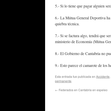
5.- Si lo tiene que pagar alguien se
6.- La Mútua General Deportiva ha s
quiebra técnica.
7.- Si se factura algo, tendrá que ser
ministerio de Economía (Mútua Gen
8.- El Gobierno de Cantabria no pue
9.- Esto parece el camarote de lo
Esta entrada fue publicada en
Accidente
,
permanente
.
←
Federados en Cantabria en espeleo