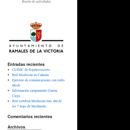
Buzón de actividades
Entradas recientes
CLINIC de Espeleosocorro.
Red Meshocan en Cañuela
Ejercicio de comunicaciones con redes
Mesh
Información campamento Garma
Ciega
Red vertebral Meshocan mas allá de
los 7 hops de Meshtastic.
Comentarios recientes
Archivos