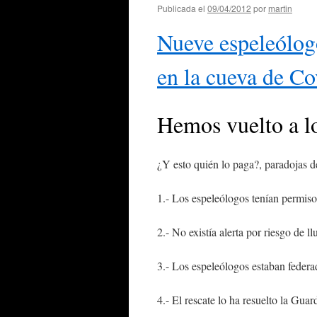
Publicada el
09/04/2012
por
martin
Nueve espeleólogo
en la cueva de Co
Hemos vuelto a 
¿Y esto quién lo paga?, paradojas de
1.- Los espeleólogos tenían permiso 
2.- No existía alerta por riesgo de ll
3.- Los espeleólogos estaban federa
4.- El rescate lo ha resuelto la Guard