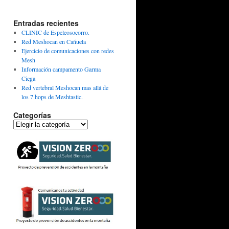
Entradas recientes
CLINIC de Espeleosocorro.
Red Meshocan en Cañuela
Ejercicio de comunicaciones con redes
Mesh
Información campamento Garma
Ciega
Red vertebral Meshocan mas allá de
los 7 hops de Meshtastic.
Categorías
Categorías