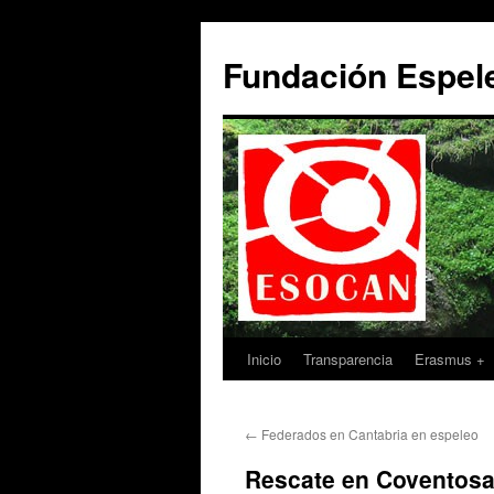
Saltar
al
Fundación Espe
contenido
Inicio
Transparencia
Erasmus +
←
Federados en Cantabria en espeleo
Rescate en Coventos