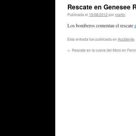
Rescate en Genesee R
Publicada el
15/08/2012
por
martin
Los bomberos comentan el rescate
Esta entrada fue publicada en
Accidente
.
←
Rescate en la cueva del Moro en Fanlo