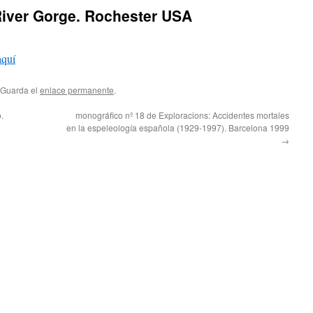
iver Gorge. Rochester USA
aquí
 Guarda el
enlace permanente
.
.
monográfico nº 18 de Exploracions: Accidentes mortales
en la espeleología española (1929-1997). Barcelona 1999
→