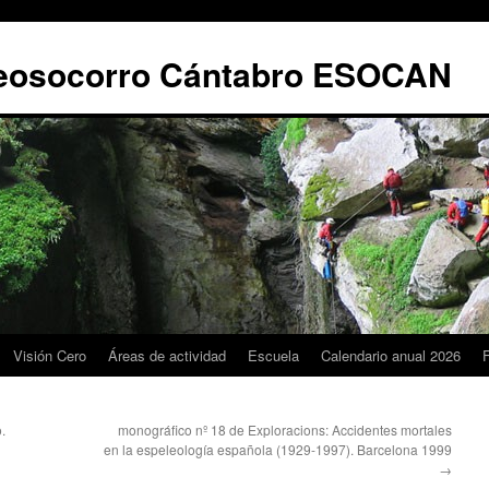
leosocorro Cántabro ESOCAN
Visión Cero
Áreas de actividad
Escuela
Calendario anual 2026
.
monográfico nº 18 de Exploracions: Accidentes mortales
en la espeleología española (1929-1997). Barcelona 1999
→