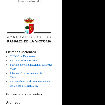
Buzón de actividades
Entradas recientes
CLINIC de Espeleosocorro.
Red Meshocan en Cañuela
Ejercicio de comunicaciones con redes
Mesh
Información campamento Garma
Ciega
Red vertebral Meshocan mas allá de
los 7 hops de Meshtastic.
Comentarios recientes
Archivos