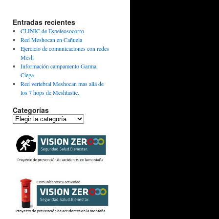
Entradas recientes
CLINIC de Espeleosocorro.
Red Meshocan en Cañuela
Ejercicio de comunicaciones con redes
Mesh
Información campamento Garma
Ciega
Red vertebral Meshocan mas allá de
los 7 hops de Meshtastic.
Categorías
Categorías