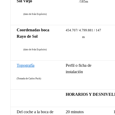
Sol Viejo
/185m
(dato de Iván Expósito)
Coordenadas boca
454.707/ 4.799.881 / 147
Rayo de Sol
m
(dato de Iván Expósito)
Topografía
Perfil o ficha de
instalación
(Tomada de Carlos Puch)
HORARIOS Y DESNIVEL
Del coche a la boca de
20 minutos