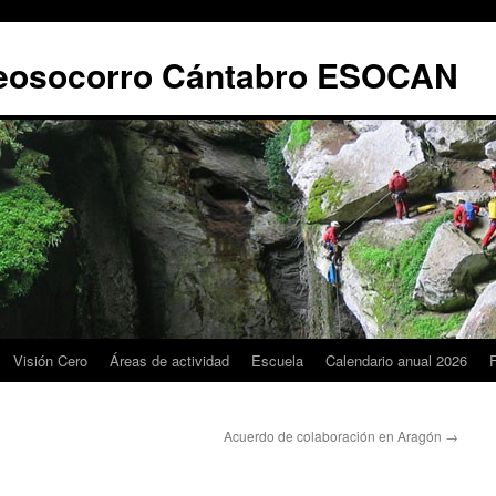
leosocorro Cántabro ESOCAN
Visión Cero
Áreas de actividad
Escuela
Calendario anual 2026
Acuerdo de colaboración en Aragón
→