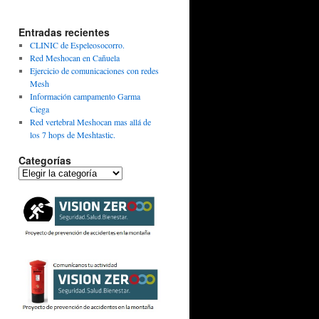
Entradas recientes
CLINIC de Espeleosocorro.
Red Meshocan en Cañuela
Ejercicio de comunicaciones con redes
Mesh
Información campamento Garma
Ciega
Red vertebral Meshocan mas allá de
los 7 hops de Meshtastic.
Categorías
Categorías