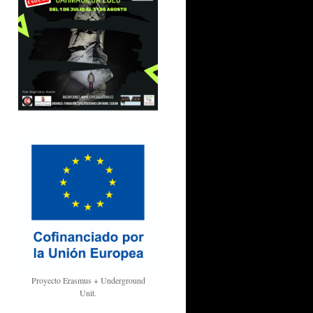
Proyecto Erasmus + Underground
Unit.