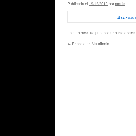
Publicada el
19/12/2013
por
martin
El servicio
Esta entrada fue publicada en
Proteccion 
←
Rescate en Mauritania