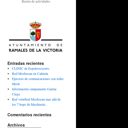
Buzón de actividades
Entradas recientes
CLINIC de Espeleosocorro.
Red Meshocan en Cañuela
Ejercicio de comunicaciones con redes
Mesh
Información campamento Garma
Ciega
Red vertebral Meshocan mas allá de
los 7 hops de Meshtastic.
Comentarios recientes
Archivos