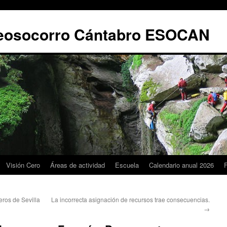
leosocorro Cántabro ESOCAN
Visión Cero
Áreas de actividad
Escuela
Calendario anual 2026
ros de Sevilla
La incorrecta asignación de recursos trae consecuencias.
→