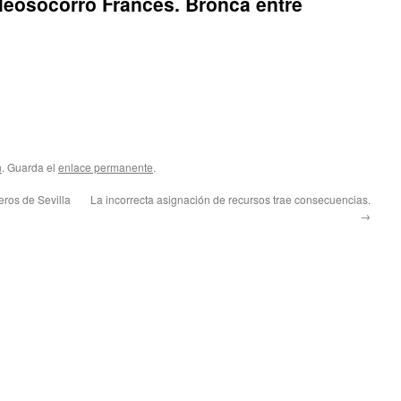
eleosocorro Francés. Bronca entre
n
. Guarda el
enlace permanente
.
ros de Sevilla
La incorrecta asignación de recursos trae consecuencias.
→