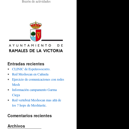
Buzón de actividades
Entradas recientes
CLINIC de Espeleosocorro.
Red Meshocan en Cañuela
Ejercicio de comunicaciones con redes
Mesh
Información campamento Garma
Ciega
Red vertebral Meshocan mas allá de
los 7 hops de Meshtastic.
Comentarios recientes
Archivos