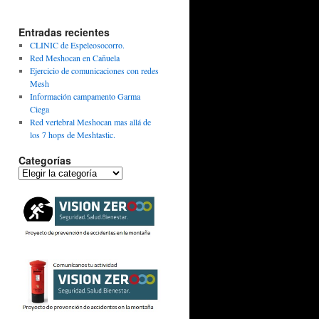
Entradas recientes
CLINIC de Espeleosocorro.
Red Meshocan en Cañuela
Ejercicio de comunicaciones con redes
Mesh
Información campamento Garma
Ciega
Red vertebral Meshocan mas allá de
los 7 hops de Meshtastic.
Categorías
Categorías