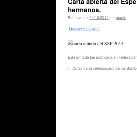
Carta abierta del Esp
hermanos.
Publicada el
24/10/2014
por
martin
Descargatela aquí
Esta entrada fue publicada en
Federació
←
Curso de espeleosocorro de los Bombe