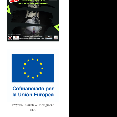
Proyecto Erasmus + Underground
Unit.