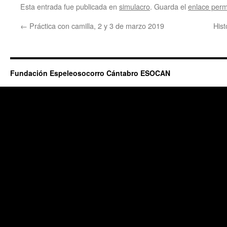
Esta entrada fue publicada en
simulacro
. Guarda el
enlace per
←
Práctica con camilla, 2 y 3 de marzo 2019
Hist
Fundación Espeleosocorro Cántabro ESOCAN