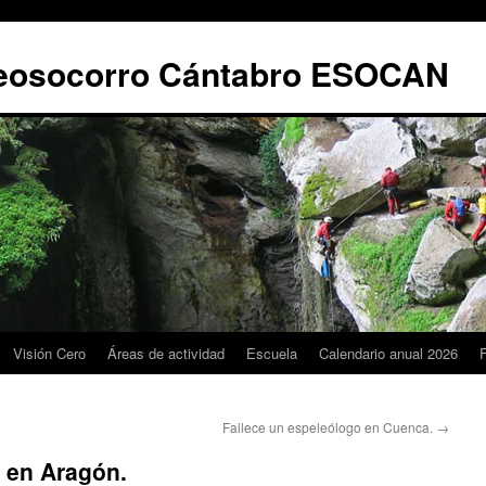
leosocorro Cántabro ESOCAN
Visión Cero
Áreas de actividad
Escuela
Calendario anual 2026
Fallece un espeleólogo en Cuenca.
→
 en Aragón.