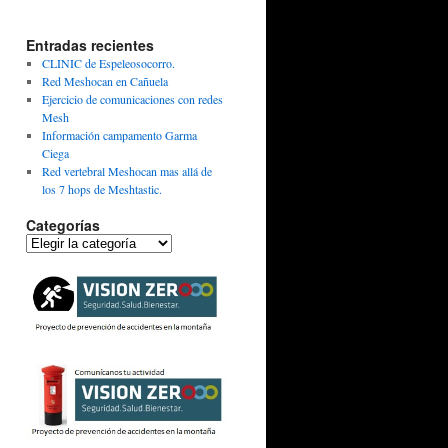
Entradas recientes
CLINIC de Espeleosocorro.
Red Meshocan en Cañuela
Ejercicio de comunicaciones con redes
Mesh
Información campamento Garma
Ciega
Red vertebral Meshocan mas allá de
los 7 hops de Meshtastic.
Categorías
Categorías