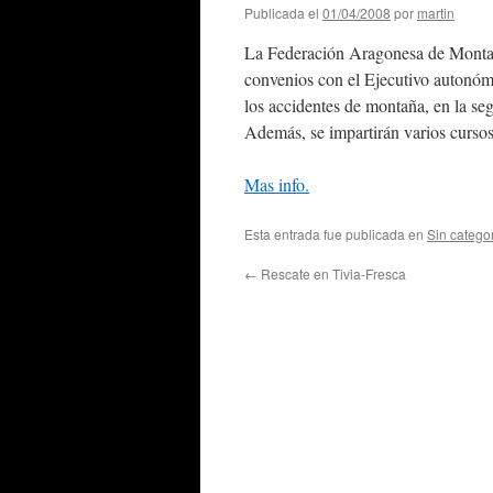
Publicada el
01/04/2008
por
martin
La Federación Aragonesa de Montañ
convenios con el Ejecutivo autonómi
los accidentes de montaña, en la segu
Además, se impartirán varios curso
Mas info.
Esta entrada fue publicada en
Sin catego
←
Rescate en Tivia-Fresca