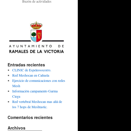
Buzón de actividades
Entradas recientes
CLINIC de Espeleosocorro.
Red Meshocan en Cañuela
Ejercicio de comunicaciones con redes
Mesh
Información campamento Garma
Ciega
Red vertebral Meshocan mas allá de
los 7 hops de Meshtastic.
Comentarios recientes
Archivos