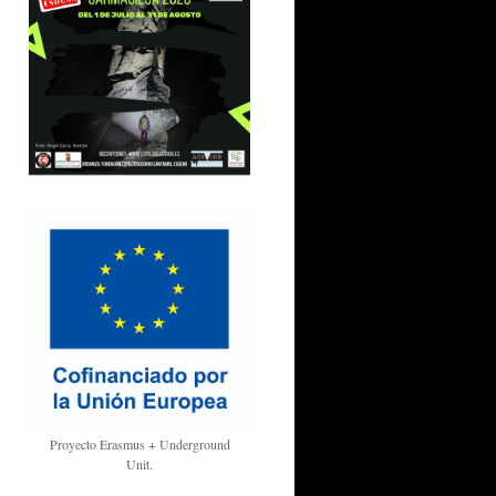
Proyecto Erasmus + Underground
Unit.