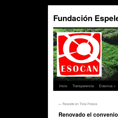
Saltar
al
Fundación Espe
contenido
Inicio
Transparencia
Erasmus +
←
Rescate en Tivia-Fresca
Renovado el convenio