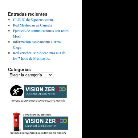
Entradas recientes
CLINIC de Espeleosocorro.
Red Meshocan en Cañuela
Ejercicio de comunicaciones con redes
Mesh
Información campamento Garma
Ciega
Red vertebral Meshocan mas allá de
los 7 hops de Meshtastic.
Categorías
Categorías