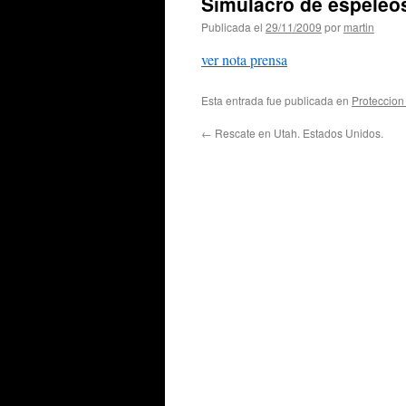
Simulacro de espeleos
Publicada el
29/11/2009
por
martin
ver nota prensa
Esta entrada fue publicada en
Proteccion 
←
Rescate en Utah. Estados Unidos.