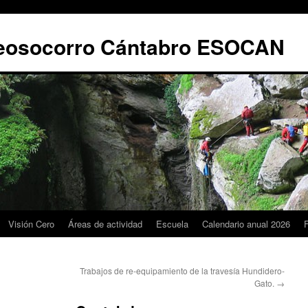
leosocorro Cántabro ESOCAN
Visión Cero
Áreas de actividad
Escuela
Calendario anual 2026
Trabajos de re-equipamiento de la travesía Hundidero-
Gato.
→