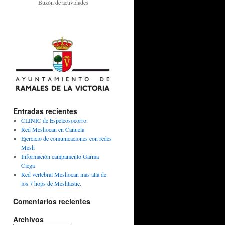
Buzón de actividades
Entradas recientes
CLINIC de Espeleosocorro.
Red Meshocan en Cañuela
Ejercicio de comunicaciones con redes
Mesh
Información campamento Garma
Ciega
Red vertebral Meshocan mas allá de
los 7 hops de Meshtastic.
Comentarios recientes
Archivos